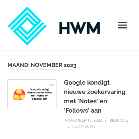
Ga
HoeWer
naar
de
inhoud
MENU
Hoe
werkt
marketing?
MAAND:
NOVEMBER 2023
Alles
over
marketing
Google kondigt
nieuwe zoekervaring
met ‘Notes’ en
‘Follows’ aan
NOVEMBER 15, 2023
REDACTIE
SEO NIEUWS