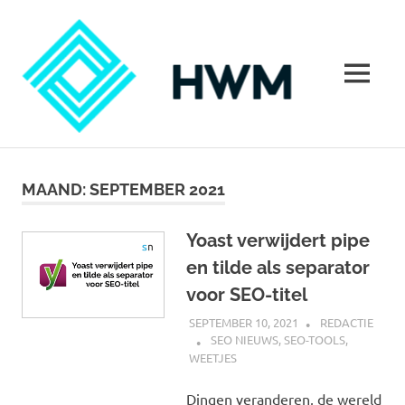
Ga
HoeWer
naar
de
inhoud
MENU
Hoe
werkt
marketing?
MAAND:
SEPTEMBER 2021
Alles
over
marketing
Yoast verwijdert pipe
en tilde als separator
voor SEO-titel
SEPTEMBER 10, 2021
REDACTIE
SEO NIEUWS
,
SEO-TOOLS
,
WEETJES
Dingen veranderen, de wereld