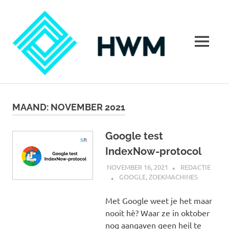
Ga
HoeWer
naar
de
inhoud
MENU
Hoe
werkt
marketing?
MAAND:
NOVEMBER 2021
Alles
over
marketing
Google test
IndexNow-protocol
NOVEMBER 16, 2021
REDACTIE
GOOGLE
,
ZOEKMACHINES
Met Google weet je het maar
nooit hè? Waar ze in oktober
nog aangaven geen heil te