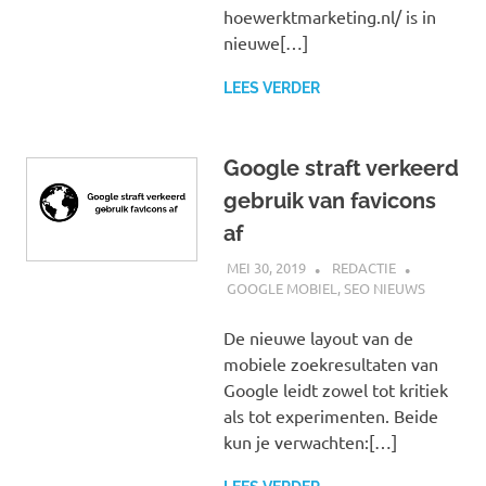
hoewerktmarketing.nl/ is in
nieuwe[…]
LEES VERDER
Google straft verkeerd
gebruik van favicons
af
MEI 30, 2019
REDACTIE
GOOGLE MOBIEL
,
SEO NIEUWS
De nieuwe layout van de
mobiele zoekresultaten van
Google leidt zowel tot kritiek
als tot experimenten. Beide
kun je verwachten:[…]