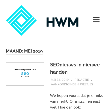
Ga
HoeWer
naar
de
inhoud
MENU
Hoe
werkt
marketing?
MAAND:
MEI 2019
Alles
over
marketing
SEOnieuws in nieuwe
handen
MEI 31, 2019
REDACTIE
AANKONDIGINGEN
,
WEETJES
We hopen vooral dat je er niks
van merkt. Of misschien juist
wel. Hoe dan ook: