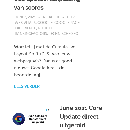
van scores
JUNI 3, 2021
REDACTIE
CORE
WEB VITALS
,
GOOGLE
,
GOOGLE PAGE
EXPERIENCE
,
GOOGLE
RANKINGFACTORS
,
TECHNISCHE SEO
Worstel jij met de Cumulative
Layout Shift (CLS) van jouw
webpagina’s? Dan is er goed
nieuws: Google heeft de
beoordeling[…]
LEES VERDER
June 2021 Core
Update direct
uitgerold