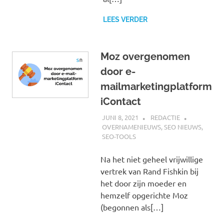
LEES VERDER
Moz overgenomen
door e-
mailmarketingplatform
iContact
JUNI 8, 2021
REDACTIE
OVERNAMENIEUWS
,
SEO NIEUWS
,
SEO-TOOLS
Na het niet geheel vrijwillige
vertrek van Rand Fishkin bij
het door zijn moeder en
hemzelf opgerichte Moz
(begonnen als[…]