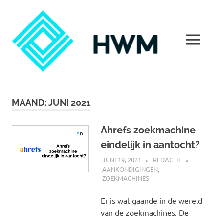
Ga
HoeWer
naar
de
inhoud
MENU
Hoe
werkt
marketing?
MAAND:
JUNI 2021
Alles
over
marketing
Ahrefs zoekmachine
eindelijk in aantocht?
JUNI 19, 2021
REDACTIE
AANKONDIGINGEN
,
ZOEKMACHINES
Er is wat gaande in de wereld
van de zoekmachines. De