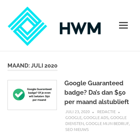
Ga
HoeWer
naar
de
inhoud
MENU
Hoe
werkt
marketing?
MAAND:
JULI 2020
Alles
over
marketing
Google Guaranteed
badge? Da’s dan $50
per maand alstublieft
JULI 23, 2020
REDACTIE
GOOGLE
,
GOOGLE ADS
,
GOOGLE
DIENSTEN
,
GOOGLE MIJN BEDRIJF
,
SEO NIEUWS