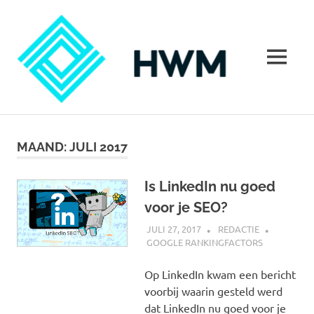
Ga
HoeWer
naar
de
inhoud
MENU
Hoe
werkt
marketing?
MAAND:
JULI 2017
Alles
over
marketing
Is LinkedIn nu goed
voor je SEO?
JULI 27, 2017
REDACTIE
GOOGLE RANKINGFACTORS
Op LinkedIn kwam een bericht
voorbij waarin gesteld werd
dat LinkedIn nu goed voor je