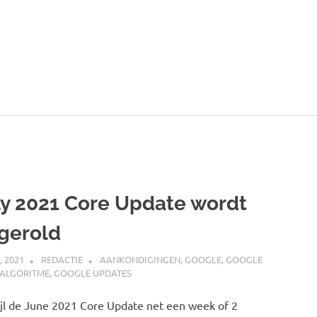
WerktMarketing.nl
ly 2021 Core Update wordt
tgerold
, 2021
REDACTIE
AANKONDIGINGEN
,
GOOGLE
,
GOOGLE
 ALGORITME
,
GOOGLE UPDATES
jl de June 2021 Core Update net een week of 2