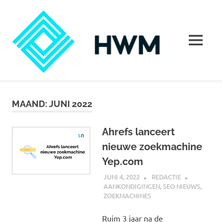
Ga
HoeWer
naar
de
inhoud
MENU
Hoe
werkt
marketing?
MAAND:
JUNI 2022
Alles
over
marketing
Ahrefs lanceert
nieuwe zoekmachine
Yep.com
JUNI 4, 2022
REDACTIE
AANKONDIGINGEN
,
SEO NIEUWS
,
ZOEKMACHINES
Ruim 3 jaar na de